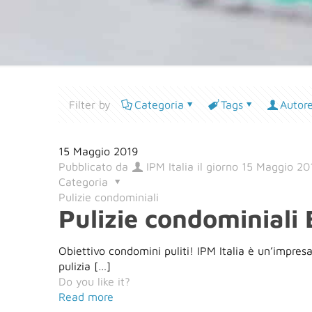
Filter by
Categoria
Tags
Autor
15 Maggio 2019
Pubblicato da
IPM Italia
il giorno
15 Maggio 20
Categoria
Pulizie condominiali
Pulizie condominiali
Obiettivo condomini puliti! IPM Italia è un’impresa 
pulizia
[…]
Do you like it?
Read more