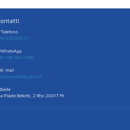
ontatti
Telefono
39 029303127
WhatsApp
39 348 566 5798
E-mail
nfo@ipmitaliapulizie.it
Sede
ia Pilade Bellotti, 2 Rho 20017 MI