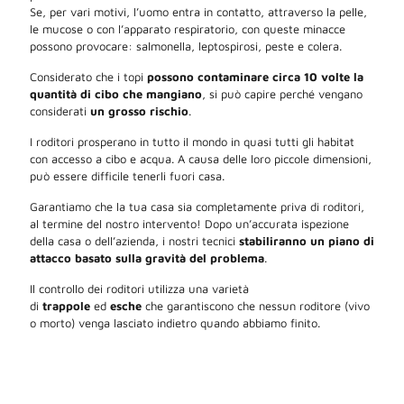
Se, per vari motivi, l’uomo entra in contatto, attraverso la pelle,
le mucose o con l’apparato respiratorio, con queste minacce
possono provocare: salmonella, leptospirosi, peste e colera.
Considerato che i topi
possono contaminare circa 10 volte la
quantità di cibo che mangiano
, si può capire perché vengano
considerati
un grosso rischio
.
I roditori prosperano in tutto il mondo in quasi tutti gli habitat
con accesso a cibo e acqua. A causa delle loro piccole dimensioni,
può essere difficile tenerli fuori casa.
Garantiamo che la tua casa sia completamente priva di roditori,
al termine del nostro intervento! Dopo un’accurata ispezione
della casa o dell’azienda, i nostri tecnici
stabiliranno un piano di
attacco basato sulla gravità del problema
.
Il controllo dei roditori utilizza una varietà
di
trappole
ed
esche
che garantiscono che nessun roditore (vivo
o morto) venga lasciato indietro quando abbiamo finito.