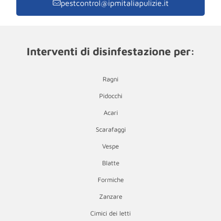
pestcontrol@ipmitaliapulizie.it
Interventi di disinfestazione per:
Ragni
Pidocchi
Acari
Scarafaggi
Vespe
Blatte
Formiche
Zanzare
Cimici dei letti