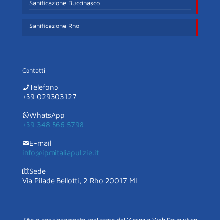
Sanificazione Buccinasco
Sanificazione Rho
Contatti
Telefono
+39 029303127
WhatsApp
+39 348 566 5798
E-mail
info@ipmitaliapulizie.it
Sede
Via Pilade Bellotti, 2 Rho 20017 MI
Sito e posizionamento realizzato dall'Agenzia Web Revolution