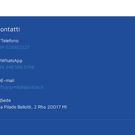
ontatti
Telefono
39 029303127
WhatsApp
39 348 566 5798
E-mail
nfo@ipmitaliapulizie.it
Sede
ia Pilade Bellotti, 2 Rho 20017 MI